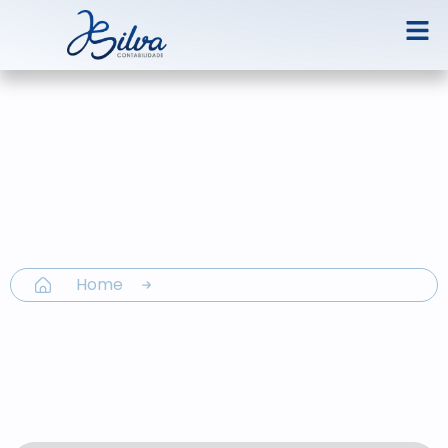
Contabilidade e consultoria empresarial
Tudo que a JSilva faz por
você
Home
Serviços