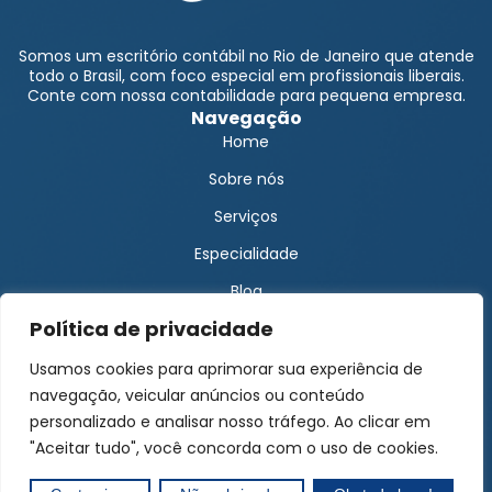
Somos um escritório contábil no Rio de Janeiro que atende
todo o Brasil, com foco especial em profissionais liberais.
Conte com nossa contabilidade para pequena empresa.
Navegação
Home
Sobre nós
Serviços
Especialidade
Blog
Política de privacidade
Solicite um orçamento
Área do cliente
Usamos cookies para aprimorar sua experiência de
Encontre-nos
navegação, veicular anúncios ou conteúdo
Contato Matriz
personalizado e analisar nosso tráfego. Ao clicar em
"Aceitar tudo", você concorda com o uso de cookies.
Contato Filial
(22) 99967-4994