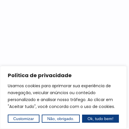
Somos um escritório contábil no Rio de Janeiro que atende
todo o Brasil, com foco especial em profissionais liberais.
Conte com nossa contabilidade para pequena empresa.
Navegação
Home
Sobre nós
Serviços
Especialidade
Blog
Política de privacidade
Solicite um orçamento
Área do cliente
Usamos cookies para aprimorar sua experiência de
Encontre-nos
navegação, veicular anúncios ou conteúdo
Contato Matriz
personalizado e analisar nosso tráfego. Ao clicar em
"Aceitar tudo", você concorda com o uso de cookies.
Contato Filial
(22) 99967-4994
Customizar
Não, obrigado.
Ok, tudo bem!
contato@jsilvacontabilidade.com.br