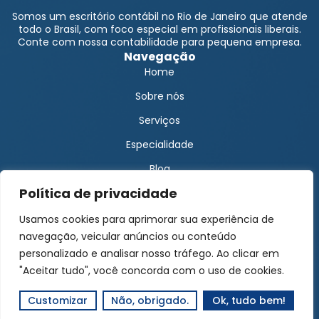
Somos um escritório contábil no Rio de Janeiro que atende
todo o Brasil, com foco especial em profissionais liberais.
Conte com nossa contabilidade para pequena empresa.
Navegação
Home
Sobre nós
Serviços
Especialidade
Blog
Política de privacidade
Solicite um orçamento
Área do cliente
Usamos cookies para aprimorar sua experiência de
Encontre-nos
navegação, veicular anúncios ou conteúdo
Contato Matriz
personalizado e analisar nosso tráfego. Ao clicar em
"Aceitar tudo", você concorda com o uso de cookies.
Contato Filial
(22) 99967-4994
Customizar
Não, obrigado.
Ok, tudo bem!