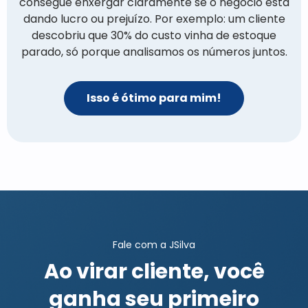
consegue enxergar claramente se o negócio está
resolvemos antes que virasse problema.
esquecia de declarar o ISS mensal.
negativo em 2 meses.
Isso é ótimo para mim!
Isso é ótimo para mim!
Isso é ótimo para mim!
dando lucro ou prejuízo. Por exemplo: um cliente
Isso é ótimo para mim!
Isso é ótimo para mim!
descobriu que 30% do custo vinha de estoque
Isso é ótimo para mim!
Isso é ótimo para mim!
Isso é ótimo para mim!
parado, só porque analisamos os números juntos.
Isso é ótimo para mim!
Fale com a JSilva
Ao virar cliente, você
ganha seu primeiro