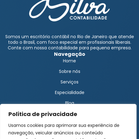
Somos um escritório contábil no Rio de Janeiro que atende
todo o Brasil, com foco especial em profissionais liberais.
Conte com nossa contabilidade para pequena empresa.
Navegação
Home
Sobre nós
Serviços
Especialidade
Blog
Política de privacidade
Solicite um orçamento
Área do cliente
Usamos cookies para aprimorar sua experiência de
Encontre-nos
navegação, veicular anúncios ou conteúdo
Contato Matriz