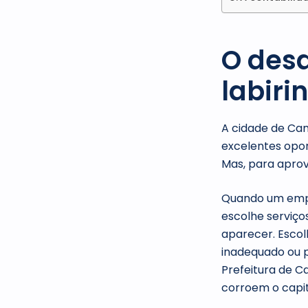
O desa
labiri
A cidade de Ca
excelentes opor
Mas, para aprov
Quando um empr
escolhe serviç
aparecer. Escolh
inadequado ou p
Prefeitura de 
corroem o capita