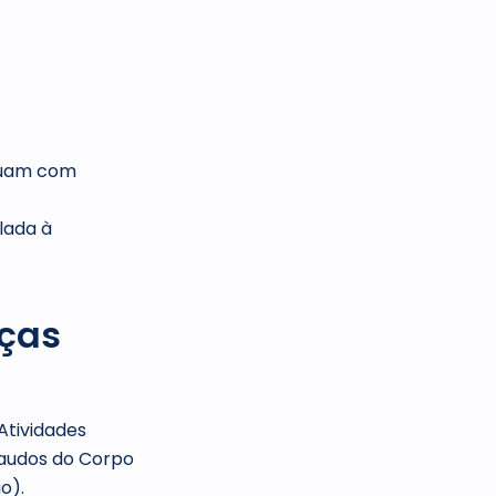
tuam com
lada à
nças
Atividades
laudos do Corpo
o).