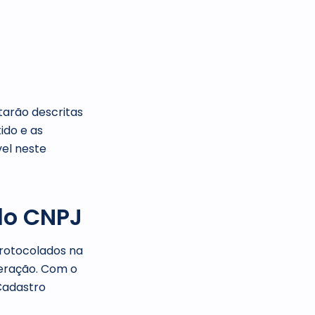
tarão descritas
ido e as
vel neste
do CNPJ
protocolados na
beração. Com o
Cadastro