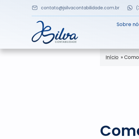
contato@jsilvacontabilidade.com.br
(
Sobre nó
Início
»
Como 
Como