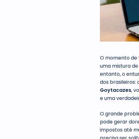
O momento de t
uma mistura de
entanto, o entu
dos brasileiros:
Goytacazes
, v
e uma verdadeir
O grande proble
pode gerar dor
impostos até mu
precisa ser soli