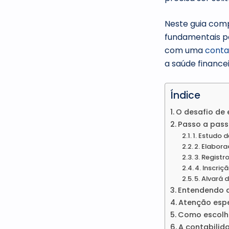
Neste guia comp
fundamentais pa
com uma
conta
a saúde finance
Índice
O desafio de 
Passo a pas
1. Estudo d
2. Elabor
3. Regist
4. Inscriç
5. Alvará 
Entendendo a
Atenção espec
Como escolhe
A contabilid