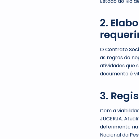
Estado do Rio d
2. Elab
requer
O Contrato Soci
as regras do neg
atividades que 
documento é vit
3. Regi
Com a viabilida
JUCERJA. Atualm
deferimento na
Nacional da Pes