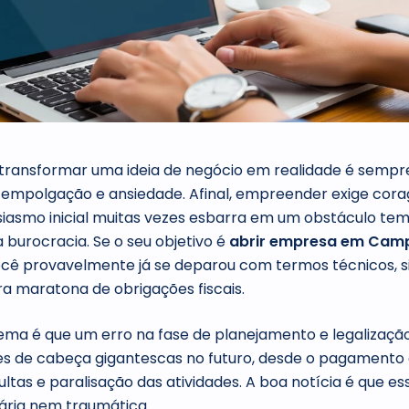
ransformar uma ideia de negócio em realidade é semp
 empolgação e ansiedade. Afinal, empreender exige cor
siasmo inicial muitas vezes esbarra em um obstáculo tem
 a burocracia. Se o seu objetivo é
abrir empresa em Cam
ocê provavelmente já se deparou com termos técnicos, 
a maratona de obrigações fiscais.
ma é que um erro na fase de planejamento e legalizaçã
es de cabeça gigantescas no futuro, desde o pagamento 
ltas e paralisação das atividades. A boa notícia é que es
tária nem traumática.