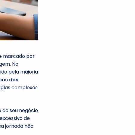
re marcado por
agem. No
ido pela maioria
pos dos
siglas complexas
o do seu negócio
excessivo de
sa jornada não