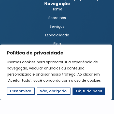
Navegação
Home
Sobre nós
Serviços
Especialidade
Blog
Política de privacidade
Solicite um orçamento
Área do cliente
Usamos cookies para aprimorar sua experiência de
Encontre-nos
navegação, veicular anúncios ou conteúdo
Contato Matriz
personalizado e analisar nosso tráfego. Ao clicar em
"Aceitar tudo", você concorda com o uso de cookies.
Contato Filial
(22) 99967-4994
Customizar
Não, obrigado.
Ok, tudo bem!
contato@jsilvacontabilidade.com.br